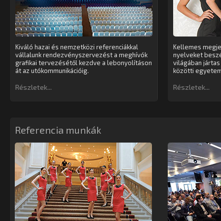
Kiváló hazai és nemzetközi referenciákkal
Kellemes megje
vállalunk rendezvényszervezést a meghívók
nyelveket beszél
grafikai tervezésétől kezdve a lebonyolításon
világában járta
át az utókommunikációig.
közötti egyetemi,
Részletek...
Részletek...
Referencia munkák