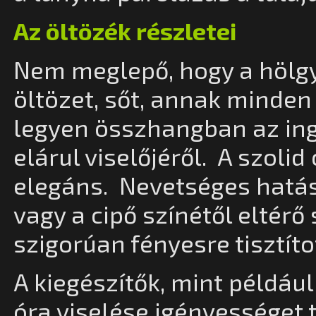
Az öltözék részletei
Nem meglepő, hogy a hölg
öltözet, sőt, annak minde
legyen összhangban az in
elárul viselőjéről. A szoli
elegáns. Nevetséges hatást
vagy a cipő színétől eltérő 
szigorúan fényesre tisztíto
A kiegészítők, mint példá
óra viselése igényességet 