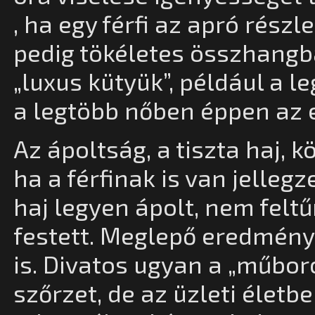
, ha egy férfi az apró részle
pedig tökéletes összhangb
„luxus kütyük”, például a l
a legtöbb nőben éppen az el
Az ápoltság, a tiszta haj, 
ha a férfinak is van jellegz
haj legyen ápolt, nem felt
festett. Meglepő eredmény
is. Divatos ugyan a „műbor
szőrzet, de az üzleti életb