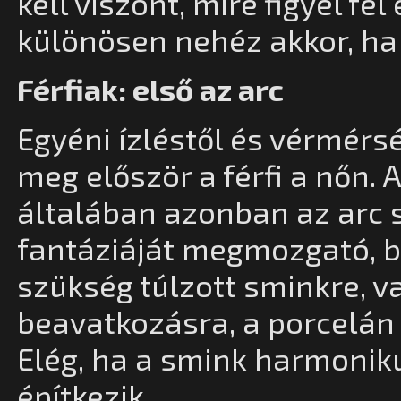
kell viszont, mire figyel fe
különösen nehéz akkor, ha 
Férfiak: első az arc
Egyéni ízléstől és vérmérsé
meg először a férfi a nőn. 
általában azonban az arc sz
fantáziáját megmozgató, b
szükség túlzott sminkre, 
beavatkozásra, a porcelán
Elég, ha a smink harmoniku
építkezik.