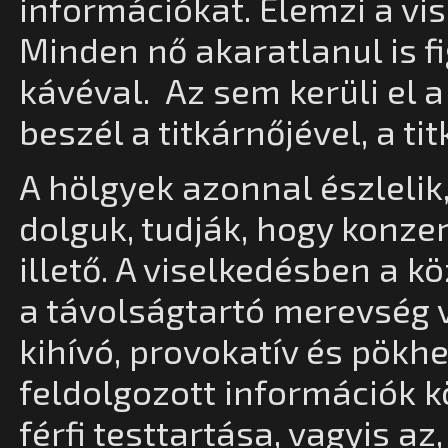
információkat. Elemzi a vis
Minden nő akaratlanul is fi
kávéval. Az sem kerüli el a
beszél a titkárnőjével, a t
A hölgyek azonnal észlelik
dolguk, tudják, hogy konze
illető. A viselkedésben a 
a távolságtartó merevség 
kihívó, provokatív és pökh
feldolgozott információk 
férfi testtartása, vagyis a