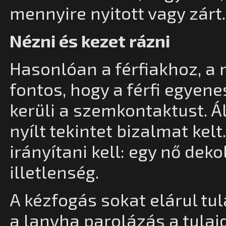
mennyire nyitott vagy zárt.
Nézni és kezet rázni
Hasonlóan a férfiakhoz, a n
fontos, hogy a férfi egyen
kerüli a szemkontaktust. Ál
nyílt tekintet bizalmat kelt
irányítani kell: egy nő dek
illetlenség.
A kézfogás sokat elárul tul
a lanyha parolázás a tulaj