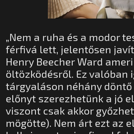
„Nem a ruha és a modor tesz
férfivá lett, jelentősen ja
Henry Beecher Ward amerika
öltözködésről. Ez valóban i
tárgyaláson néhány döntő
előnyt szerezhetünk a jó 
viszont csak akkor győzhetü
mögötte). Nem árt ezt az 