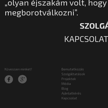
„olyan éjszakám volt, hogy
megborotválkozni”.
SZOLG
KAPCSOLAT
Kövessen minket!
Bemutatkozás
Szolgáltatások
Projektek
Média
Blog
Ajánlatkérés
Kapcsolat