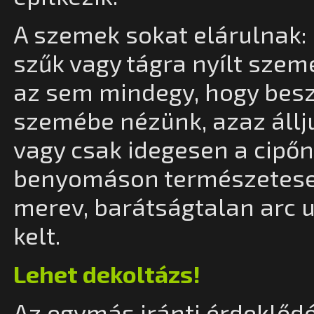
A szemek sokat elárulnak:
szűk vagy tágra nyílt szem
az sem mindegy, hogy bes
szemébe nézünk, azaz álljuk
vagy csak idegesen a cipőn
benyomáson természetesen 
merev, barátságtalan arc u
kelt.
Lehet dekoltázs!
Az egymás iránti érdeklőd